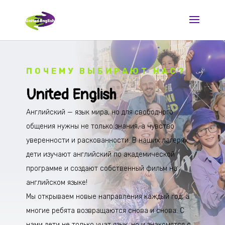
ПОЧЕМУ ВЫБИРАЮТ НАС?
United English
Английский — язык мира, но для свободного
общения нужны не только знания, а чувство
уверенности и раскованности. В наших лагерях
дети изучают английский по академической
программе и создают собственный фильм на
английском языке!
Мы открываем новые направления каждый год, а
многие ребята возвращаются снова и снова. С
нами дети не только учат язык, но и знакомятся с